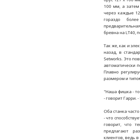
100 мм, а затем
через каждые 12
гораздо боле
предварительна
бревна на LT40, 
Так же, как и эл
назад, в станд
Setworks. Это по
автоматически п
Плавно регулиру
размером и типом
"Наша фишка - то
- говорит Гарри. 
Оба станка часто
- что способству
говорит, что т
предлагают ра
клиентов, ведь в