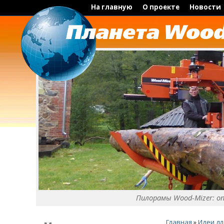
На главную
О проекте
Новости
Пилорамы Wood-Mizer: о
Главная
»
Идеи дл