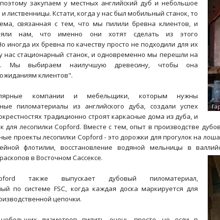
 поэтому закупаем у местных английский дуб и небольшое
 и лиственницы. Кстати, когда у нас был мобильный станок, то
ема, связанная с тем, что мы пилили бревна клиентов, и
няли нам, что именно они хотят сделать из этого
о иногда их бревна по качеству просто не подходили для их
 у нас стационарный станок, и одновременно мы перешли на
ен. Мы выбираем наилучшую древесину, чтобы она
 ожиданиям клиентов".
толярные компании и мебельщики, которым нужны
нные пиломатериалы из английского дуба, создали успех
 окрестностях традиционно строят каркасные дома из дуба, и
 для лесопилки Copford. Вместе с тем, опыт в производстве дубо
ые проекты лесопилки Copford - это дорожки для прогулок на лоша
ейной флотилии, восстановление водяной мельницы в валлий
раскопов в Восточном Сассексе.
pford также выпускает дубовый пиломатериал,
ый по системе FSC, когда каждая доска маркируется для
оизводственной цепочки.
небольших диаметров пилить очень просто, но если в