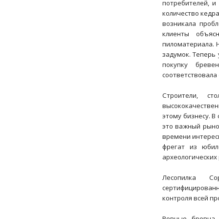
потребителей, и
количество кедра
возникала пробл
клиенты объяс
пиломатериала. Н
задумок. Теперь
покупку брев
соответствовала
Строители, с
высококачестве
этому бизнесу. В
это важный рынок
времени интересн
фрегат из юбил
археологических 
Лесопилка Co
сертифицированн
контроля всей пр
Ровные бревна 