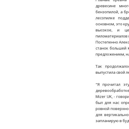
древесине мно
бензопилой, а б
лесопилке подд
основном, это кр
высокое, и ц
пиломатериалов 
Постепенно Алек
станок большей 
предложением, н
Так продолжало
выпустила свой 
"Я прочитал эт
деревообработке
Mizer UK, - говор
был для нас опр
ровной поверхнос
для вертикально
запланирую в бу