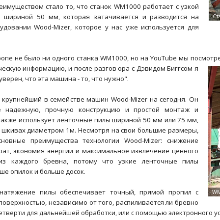
еимуществом стало то, что станок WM1000 работает с узкой
й шириной 50 мм, которая затачивается и разводится на
довании Wood-Mizer, которое у нас уже используется для
вропе не было ни одного станка WM1000, но на YouTube мы посмот
ческую информацию, и после разгов
ора с Дэвидом Биггсом я
верен, что эта машина - то, что нужно".
 крупнейший в семействе машин Wood-Mizer на сегодня. Он
е надежную, прочную конструкцию и простой монтаж и
также использует ленточные пилы шириной 50 мм или 75 мм,
шкивах диаметром 1м. Несмотря на свои большие размеры,
сновные преимущества технологии Wood-Mizer: снижение
рат, экономия энергии и максимальное извлечение ценного
из каждого бревна, потому что узкие ленточные пилы
е опилок и больше досок.
 натяжение пилы обеспечивает точный, прямой пропил с
оверхностью, независимо от того, распиливается ли бревно
етверти для дальнейшей обработки, или с помощью электронного у