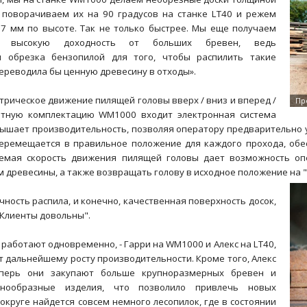
 поворачиваем их на 90 градусов на станке LT40 и режем
7 мм по высоте. Так не только быстрее. Мы еще получаем
е высокую доходность от больших бревен, ведь
я обрезка бензопилой для того, чтобы распилить такие
переводила бы ценную древесину в отходы».
ектрическое движение пилящей головы вверх / вниз и вперед /
артную комплектацию WM1000 входит электронная система
вышает производительность, позволяя оператору предварительно у
еремещается в правильное положение для каждого прохода, обес
емая скорость движения пилящей головы дает возможность опе
 древесины, а также возвращать голову в исходное положение на "
чность распила, и конечно, качественная поверхность досок,
- Клиенты довольны".
 работают одновременно, - Гарри на WM1000 и Алекс на LT40,
ет дальнейшему росту производительности. Кроме того, Алекс
еперь они закупают больше крупноразмерных бревен и
знообразные изделия, что позволило привлечь новых
 округе найдется совсем немного лесопилок, где в состоянии