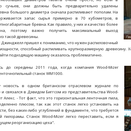
го сучьев, они должны быть предварительно удалены
ревна большого диаметра сначала распиливают пополам. На
ерживается запас сырья примерно в 70 кубометров, в
упногабаритные бревна. Как правило, у них и качество более
ена, поэтому важно получить максимальный выход
из такой древесины.
с Джинджелл пришел к пониманию, что нужен распиловочный
мощности, способный распиливать крупноразмерную древесину. Х
айти подходящую машину оказалось проблематично.
сь до середины 2011 года, когда компания Wood-Mizer
ленточнопильный станок WM1000.
у новость в одном британском отраслевом журнале по
 и связался в Дэвидом Биггсом из представительства Wood-
ит Алекс. - Тот факт, что это горизонтальная ленточная пила,
еделенно плюсом, так как этот станок легко установить на
ти, без каких-либо углублений в фундаменте, что требуется
й пилорамы. Станок Wood-Mizer легко переставить, если я
дущем реорганизацию цеха".