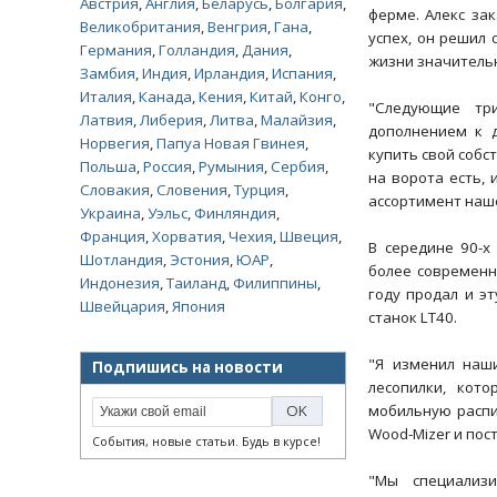
Австрия
,
Англия
,
Беларусь
,
Болгария
,
ферме. Алекс за
Великобритания
,
Венгрия
,
Гана
,
успех, он решил 
Германия
,
Голландия
,
Дания
,
жизни значитель
Замбия
,
Индия
,
Ирландия
,
Испания
,
Италия
,
Канада
,
Кения
,
Китай
,
Конго
,
"Следующие тр
Латвия
,
Либерия
,
Литва
,
Малайзия
,
дополнением к 
Норвегия
,
Папуа Новая Гвинея
,
купить свой собс
Польша
,
Россия
,
Румыния
,
Сербия
,
на ворота есть, 
Словакия
,
Словения
,
Турция
,
ассортимент наш
Украина
,
Уэльс
,
Финляндия
,
Франция
,
Хорватия
,
Чехия
,
Швеция
,
В середине 90-х
Шотландия
,
Эстония
,
ЮАР
,
более современну
Индонезия
,
Таиланд
,
Филиппины
,
году продал и э
Швейцария
,
Япония
станок LT40.
"Я изменил наш
Подпишись на новости
лесопилки, кот
мобильную распи
Wood-Mizer и пос
События, новые статьи. Будь в курсе!
"Мы специализ