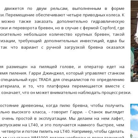
а движется по двум рельсам, выполненным в форме
ки. Перемещение обеспечивают четыре приводных колеса. К
можно также заказать дополнительно гидравлическую
узки и переворота бревен, но в случае с фермой Copford, где
носительно небольшое количество крупных бревен, такой
тизации, требующий дополнительных инвестиций, едва бы
 так что вариант с ручной загрузкой бревна оказался
ия размещен на пилящей голове, и оператор едет на
емя пиления. Гарри Джинджел, который управляет станком
специальный курс TRADA для специалистов по определению
материала, и то, что платформа перемещается вместе с
 означает, что он может внимательно наблюдать процесс резки.
остояние древесины, когда пилю бревна, чтобы получить
льно высокого класса, - говорит Гарри. - Станок выглядит
 очень простой в эксплуатации. Мы делаем на нем лафет,
аспускаем на LT40, и это получается намного быстрее, чем
 четверти и потом пилить на LT40. Например, чтобы сделать
мм, мы на станке WM1000 делаем необрезные доски толщиной