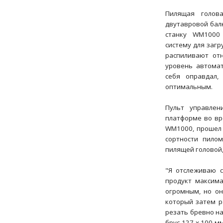
Пилящая голов
двутавровой бал
станку WM1000 
систему для загр
распиливают от
уровень автома
себя оправдал,
оптимальным.
Пульт управлен
платформе во вр
WM1000, прошел 
сортности пило
пилящей головой,
"Я отслеживаю с
продукт максима
огромным, но он
который затем р
резать бревно на
брус 127 х 100 