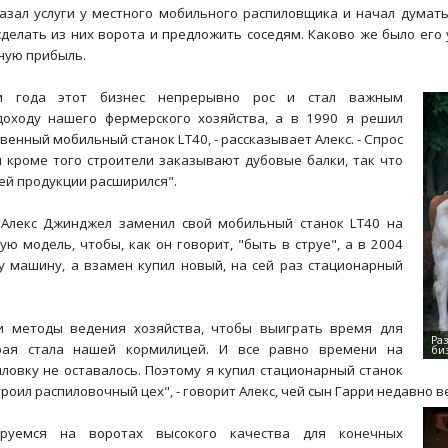
казал услуги у местного мобильного распиловщика и начал думать
сделать из них ворота и предложить соседям. Каково же было его 
ную прибыль.
и года этот бизнес непрерывно рос и стал важным
доходу нашего фермерского хозяйства, а в 1990 я решил
твенный мобильный станок LT40, - рассказывает Алекс. - Спрос
и кроме того строители заказывают дубовые балки, так что
ей продукции расширился".
 Алекс Джинджел заменил свой мобильный станок LT40 на
ю модель, чтобы, как он говорит, "быть в струе", а в 2004
ту машину, а взамен купил новый, на сей раз стационарный
и методы ведения хозяйства, чтобы выиграть время для
орая стала нашей кормилицей. И все равно времени на
ловку не оставалось. Поэтому я купил стационарный станок
троил распиловочный цех", - говорит Алекс, чей сын Гарри недавно в
ируемся на воротах высокого качества для конечных