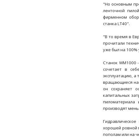
"Но основным пр
ленточной пило
фирменном обору
станка LT40".
"В то время в Е
прочитали техни
уже был на 100% у
Станок WM1000 -
сочетает в себ
эксплуатацию, а 
вращающиеся на 
он сохраняет о
капитальных зат
пиломатериала 
производят меньш
Гидравлическое
хорошей ровной п
пополам или на ч