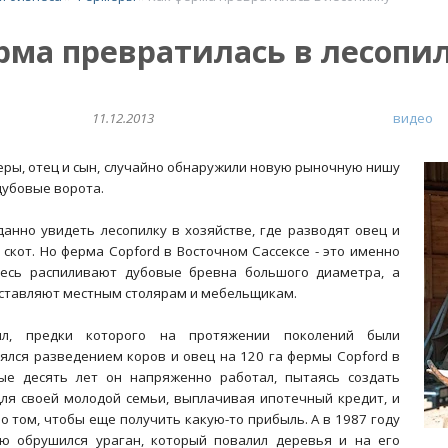
рма превратилась в лесопи
11.12.2013
видео
еры, отец и сын, случайно обнаружили новую рыночную нишу
дубовые ворота.
анно увидеть лесопилку в хозяйстве, где разводят овец и
скот. Но ферма Copford в Восточном Сассексе - это именно
десь распиливают дубовые бревна большого диаметра, а
ставляют местным столярам и мебельщикам.
лл, предки которого на протяжении поколений были
нялся разведением коров и овец на 120 га фермы Copford в
ые десять лет он напряженно работал, пытаясь создать
для своей молодой семьи, выплачивая ипотечный кредит, и
о том, чтобы еще получить какую-то прибыль. А в 1987 году
ю обрушился ураган, который повалил деревья и на его