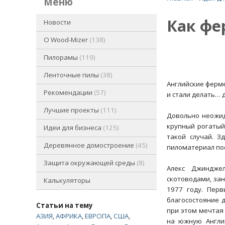
меню
Как фе
Новости
O Wood-Mizer
138
Пилорамы
119
Ленточные пилы
38
Английские ферм
Рекомендации
57
и стали делать… 
Лучшие проекты
111
Довольно неожид
крупный рогатый 
Идеи для бизнеса
125
такой случай. З
Деревянное домостроение
45
пиломатериал по
Защита окружающей среды
8
Алекс Джиндже
скотоводами, за
Калькуляторы
1977 году. Перв
благосостояние 
Статьи на тему
при этом мечтая 
АЗИЯ
,
АФРИКА
,
ЕВРОПА
,
США
,
на южную Англи