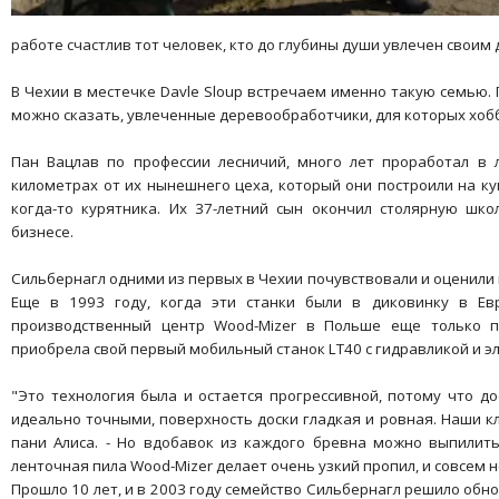
работе счастлив тот человек, кто до глубины души увлечен своим 
В Чехии в местечке Davle Sloup встречаем именно такую семью. 
можно сказать, увлеченные деревообработчики, для которых хобб
Пан Вацлав по профессии лесничий, много лет проработал в л
километрах от их нынешнего цеха, который они построили на к
когда-то курятника. Их 37-летний сын окончил столярную шко
бизнесе.
Сильбернагл одними из первых в Чехии почувствовали и оценили
Еще в 1993 году, когда эти станки были в диковинку в Ев
производственный центр Wood-Mizer в Польше еще только п
приобрела свой первый мобильный станок LT40 с гидравликой и э
"Это технология была и остается прогрессивной, потому что до
идеально точными, поверхность доски гладкая и ровная. Наши к
пани Алиса. - Но вдобавок из каждого бревна можно выпилит
ленточная пила Wood-Mizer делает очень узкий пропил, и совсем 
Прошло 10 лет, и в 2003 году семейство Сильбернагл решило обно