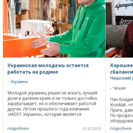
Украинская молодежь остается
Хорошее
работать на родине
сбаланс
Чешский 
Украина
Чехия
Молодой украинец решил не искать лучшей
доли в далеких краях и не только достойно
Пан Влади
зарабатывает, но и обеспечивает работой
Krvoklat, ч
других. Летом прошлого года компания
Праги, дав
«MOST-Украина», которая является
По профес
представителем фирмы Wood-Mizer,
оборудова
придумала акцию ...
(мужем сес
подробнее
подробнее
21.01.2015
90-х ...