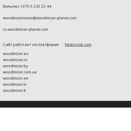
Вильнюс +370 5 232 22 44
woodmizernews@woodmizer-planet.com
ru.woodmizer-planet.com
Сайт работает на платформе
Nestorclub.com
woodmizer.eu
woodmizer.ru
woodmizer.by
woodmizer.com.ua
woodmizer.ee
woodmizer.lv
woodmizer.lt