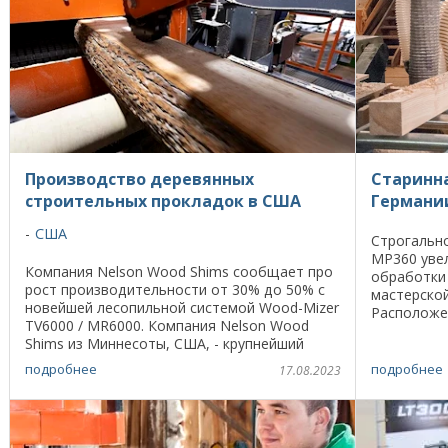
Производство деревянных
Старинна
строительных прокладок в США
Германи
США
Строгальн
MP360 увел
Компания Nelson Wood Shims сообщает про
обработки
рост производительности от 30% до 50% с
мастерской
новейшей лесопильной системой Wood-Mizer
Расположе
TV6000 / MR6000. Компания Nelson Wood
насчитыва
Shims из Миннесоты, США, - крупнейший
лесопильно
производитель деревянных прокладок в
...
подробнее
подробнее
17.08.2023
Северной ...