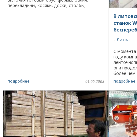
перекладины, косяки, доски, столбы,
стропила, в основном для своего клиента –
В литов
компании Crown ...
станок W
беспереб
Литва
С момента 
году компа
ленточнопи
они продо
более чем 
предприят
подробнее
подробнее
01.05.2008
...