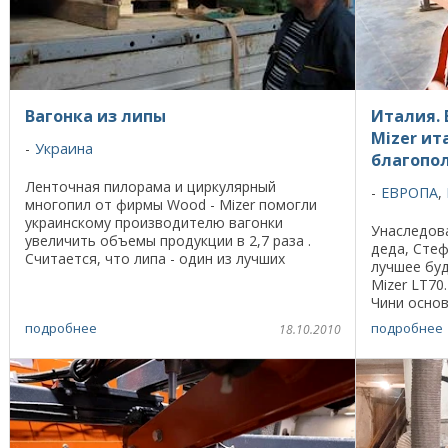
Вагонка из липы
Италия. 
Mizer ит
Украина
благопо
Ленточная пилорама и циркулярный
ЕВРОПА
,
многопил от фирмы Wood - Mizer помогли
украинскому производителю вагонки
Унаследова
увеличить объемы продукции в 2,7 раза .
деда, Стеф
Считается, что липа - один из лучших
лучшее бу
материалов для отделки бани. Это связано
Mizer LT70
со свойствами лиственной ...
Чини осно
км на севе
подробнее
подробнее
18.10.2010
занималась 