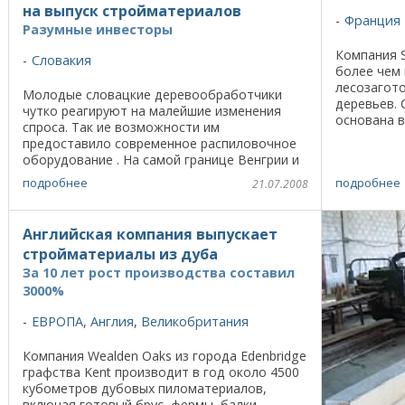
на выпуск стройматериалов
Франция
Разумные инвесторы
Компания Sp
Словакия
более чем 
лесозагото
Молодые словацкие деревообработчики
деревьев.
чутко реагируют на малейшие изменения
основана в
спроса. Так ие возможности им
протяжении
предоставило современное распиловочное
перешел к д
оборудование . На самой границе Венгрии и
Словакии, где почти в каждой семье
подробнее
подробнее
21.07.2008
перемешаны языки и обычаи, в ...
Английская компания выпускает
стройматериалы из дуба
За 10 лет рост производства составил
3000%
ЕВРОПА
,
Англия
,
Великобритания
Компания Wealden Oaks из города Edenbridge
графства Kent производит в год около 4500
кубометров дубовых пиломатериалов,
включая готовый брус, фермы, балки,