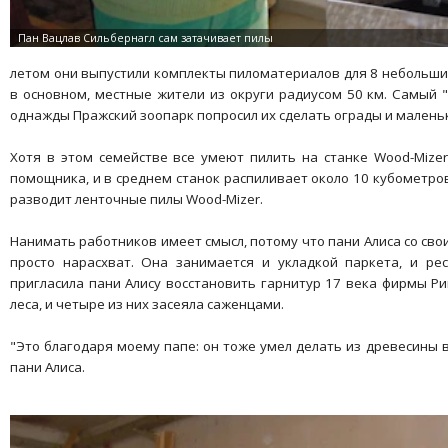
летом они выпустили комплекты пиломатериалов для 8 небольших
в основном, местные жители из округи радиусом 50 км. Самый "
однажды Пражский зоопарк попросил их сделать ограды и малень
Хотя в этом семействе все умеют пилить на станке Wood-Mize
помощника, и в среднем станок распиливает около 10 кубометров
разводит ленточные пилы Wood-Mizer.
Нанимать работников имеет смысл, потому что пани Алиса со сво
просто нарасхват. Она занимается и укладкой паркета, и ре
пригласила пани Алису восстановить гарнитур 17 века фирмы Ри
леса, и четыре из них засеяла саженцами.
"Это благодаря моему папе: он тоже умел делать из древесины вс
пани Алиса.