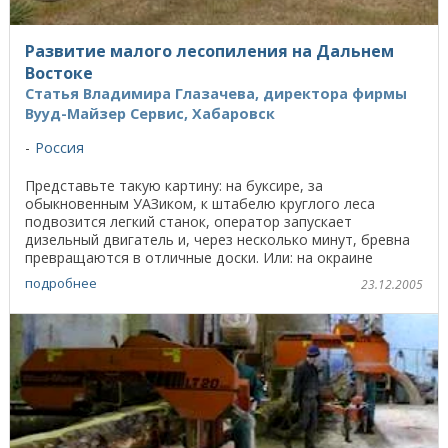
Развитие малого лесопиления на Дальнем
Востоке
Статья Владимира Глазачева, директора фирмы
Вууд-Майзер Сервис, Хабаровск
Россия
Представьте такую картину: на буксире, за
обыкновенным УАЗиком, к штабелю круглого леса
подвозится легкий станок, оператор запускает
дизельный двигатель и, через несколько минут, бревна
превращаются в отличные доски. Или: на окраине
лесного поселка ...
подробнее
23.12.2005