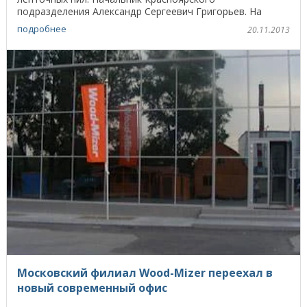
подразделения Александр Сергеевич Григорьев. На
складе в Красноярске в наличии ...
подробнее
20.11.2013
Московский филиал Wood-Mizer переехал в
новый современный офис