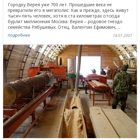
Городку Верея уже 700 лет. Прошедшие века не
превратили его в мегаполис. Как и прежде, здесь живут
тысяч пять человек, хотя в ста километрах отсюда
бурлит миллионная Москва. Верея – родовое гнездо
семейства Рябушевых. Отец, Валентин Ефимович, ...
подробнее
18.07.2007