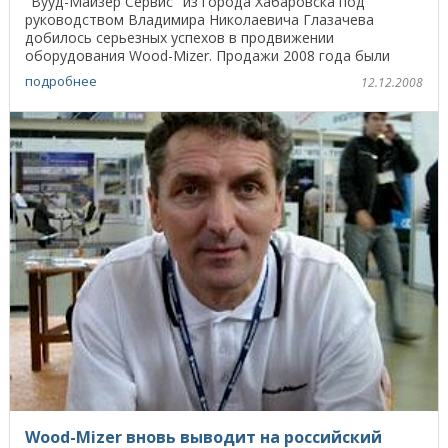
"Вууд-Майзер Сервис" из города Хабаровска под
руководством Владимира Николаевича Глазачева
добилось серьезных успехов в продвижении
оборудования Wood-Mizer. Продажи 2008 года были
рекордными за все 16 ...
подробнее
12.12.2008
Wood-Mizer вновь выводит на российский