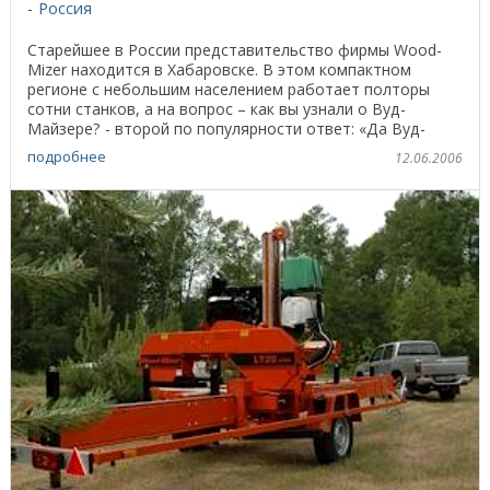
Россия
Старейшее в России представительство фирмы Wood-
Mizer находится в Хабаровске. В этом компактном
регионе с небольшим населением работает полторы
сотни станков, а на вопрос – как вы узнали о Вуд-
Майзере? - второй по популярности ответ: «Да Вуд-
Майзер ...
подробнее
12.06.2006