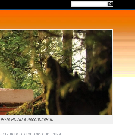
чные ниши в лесопилении
растущего сектора лесопиления