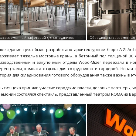
ое здание цеха было разработано архитектурным бюро AiG Archi
рживает тяжелые мостовые краны, а бетонный пол толщиной 30 с
изводственный и закупочный отделы Wood-Mizer переехали в но
еренц-залы, комната отдыха для сотрудников и гардероб. Новая 
тория для складирования готового оборудования также важны в э
ытия цеха приняли участие городские власти, деловые партнеры, ч
ремонии состоялся спектакль, представленный театром ROMA из Ва