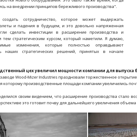
аботки нового оборудования. Это было также время, когда
ись на внедрении принципов бережливого производства".
создать сотрудничество, которое может выдержать
злеты и падения в будущем, и это довольно напряженная
гли сделать инвестиции в расширение производства и
 тем стратегическим курсом, который наметили. Я думаю,
имые изменения, которые полностью оправдывают
ть наших стратегических решений, принятых в начале
дственный цех увеличил мощности компании для выпуска б
 заводе Wood-Mizer Industries праздновали торжественное открыт
ря которому производственные площади компании увеличились почт
оделился своим видением, что расширение производства стало в
перспективе это готовит почву для дальнейшего увеличения объема