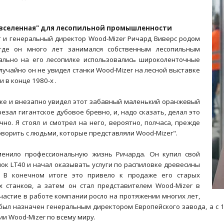
 вселенная" для лесопильной промышленности
 и генеральный директор Wood-Mizer Ричард Виверс родом
где он много лет занимался собственным лесопильным
ально на его лесопилке использовались широколенточные
лучайно он не увидел станки Wood-Mizer на лесной выставке
 в конце 1980-х .
вке и внезапно увидел этот забавный маленький оранжевый
резал гигантское дубовое бревно, и, надо сказать, делал это
чно. Я стоял и смотрел на него, вероятно, полчаса, прежде
ворить с людьми, которые представляли Wood-Mizer".
менило профессиональную жизнь Ричарда. Он купил свой
ок LT40 и начал оказывать услуги по распиловке древесины
. В конечном итоге это привело к продаже его старых
 станков, а затем он стал представителем Wood-Mizer в
частие в работе компании росло на протяжении многих лет,
 был назначен генеральным директором Европейского завода, а с 
и Wood-Mizer по всему миру.