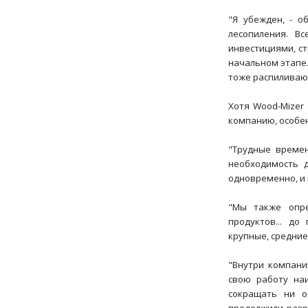
"Я убежден, - о
лесопиления. В
инвестициями, с
начальном этапе
тоже распиливают
Хотя Wood-Mizer
компанию, особен
"Трудные времен
необходимость д
одновременно, и 
"Мы также опре
продуктов... д
крупные, средние
"Внутри компани
свою работу на
сокращать ни о