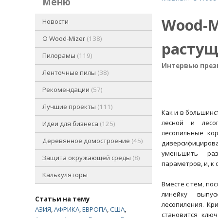
меню
Wood-M
Новости
O Wood-Mizer
138
растущ
Пилорамы
119
Интервью през
Ленточные пилы
38
Рекомендации
57
Лучшие проекты
111
Как и в большинс
лесной и лесо
Идеи для бизнеса
125
лесопильные ко
Деревянное домостроение
45
диверсифициров
уменьшить раз
Защита окружающей среды
8
параметров, и, к
Калькуляторы
Вместе с тем, по
линейку выпу
Статьи на тему
лесопиления. Кр
АЗИЯ
,
АФРИКА
,
ЕВРОПА
,
США
,
становится клю