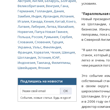
Австрия
,
Англия
,
Беларусь
,
Болгария
,
условиях.
Великобритания
,
Венгрия
,
Гана
,
Германия
,
Голландия
,
Дания
,
"Параллельная
Замбия
,
Индия
,
Ирландия
,
Испания
,
Новый президент
Италия
,
Канада
,
Кения
,
Китай
,
Конго
,
из Шотландии, 
Латвия
,
Либерия
,
Литва
,
Малайзия
,
бизнесом. Изнач
Норвегия
,
Папуа Новая Гвинея
,
пилорамы, пока с
Польша
,
Россия
,
Румыния
,
Сербия
,
в Северной Англии
Словакия
,
Словения
,
Турция
,
Украина
,
Уэльс
,
Финляндия
,
"Я шел по выста
Франция
,
Хорватия
,
Чехия
,
Швеция
,
станок, который 
Шотландия
,
Эстония
,
ЮАР
,
легко и очень то
Индонезия
,
Таиланд
,
Филиппины
,
чем решился пого
Швейцария
,
Япония
Это событие из
собственный стан
Подпишись на новости
в своем округе
широколенточных
Шотландии. Его у
События, новые статьи. Будь в курсе!
и в 2006 году он
директор компани