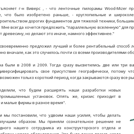
бъясняет г-н Виверс , - что ленточные пилорамы Wood-Mizer 
се, что было изобретено раньше, - круглопильные и широколе
троительством дорогих фундаментов для тяжелой техники, больши
. Мне всегда хочется предложить "параллельную вселенную" для п
 древесину, но делают это иначе, намного эффективнее."
 своевременно предложил лучший и более рентабельный способ ле
но вначале, как это случилось почти со всеми производителями об
а были в 2008 и 2009. Тогда сразу высветились две или три ва
иверсифицировать свое присутствие географически, потому чт
возможен только короткий период, когда закрываются сразу все ры
делили, что будем расширять наши разработки новых
о промышленных установок. Опять же, кризис приходит в
 и малые фирмы в разное время".
и мы постановили, что удвоим наши усилия, чтобы делать
илучшим образом. Мы приняли сознательное решение не
дного нашего сотрудника из конструкторского отдела и