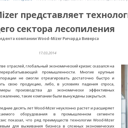
izer представляет технолог
его сектора лесопиления
идента компании Wood-Mizer Ричарда Виверса
17.03.2014
тве отраслей, глобальный экономический кризис сказался на
перерабатывающей промышленности. Многие крупные
рпорации не смогли отреагировать достаточно быстро и
ать свою продукцию, либо, в условиях падения спроса,
меры производства до экономически эффективных
 сожалению, такие компании были вынуждены закрыться.
следние десять лет Wood-Mizer неуклонно растет и расширяет
скаемого оборудования в промышленном сегменте
изис показал, что ряд преимуществ технологии Wood-Mizer
чевым для выживания бизнеса в сложных экономических