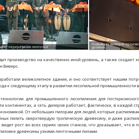
ит производство на качественно иной уровень, а также создает хо
н Виверс.
зработали великолепное здание, и оно соответствует нашим пот
ода к следующему этапу в развитии лесопильной промышленности в
технологии для промышленного лесопиления для посткризисног
и континентах, а сеть дилеров работает, фактически, в каждой ст
кономикой. От небольших пилорам для людей, которые распилива
обных пилить сверхтвердую тропическую древесину, и даже распил
 видит рост во всех сериях своих станков, что доказывает, что в
пиловке древесины узкими ленточными пилами.