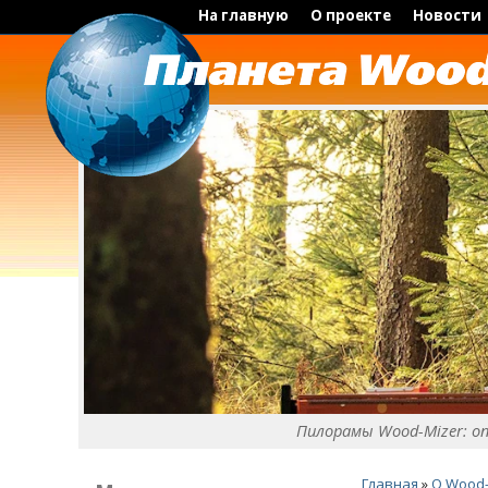
На главную
О проекте
Новости
Пилорамы Wood-Mizer: о
Главная
»
O Wood-