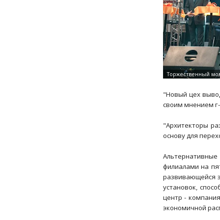
"Новый цех вывод
своим мнением г-
"Архитекторы ра
основу для перех
Альтернативные 
филиалами на пят
развивающейся э
установок, спос
центр - компания
экономичной рас