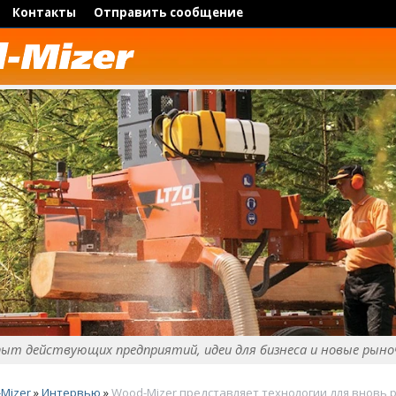
Контакты
Отправить сообщение
пыт действующих предприятий, идеи для бизнеса и новые рыно
Mizer
»
Интервью
»
Wood-Mizer представляет технологии для вновь 